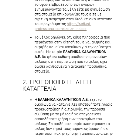
το ύψος επιβράβευσης των αγορών
ενημερώνοντας τα μέλη είτε με ενημέρωση
στα στοιχεία επικοινωνίας τους είτε με
σχετική ανάρτηση στον διαδικτυακό ιστότοπο
του προγράμματος
https://radiant-
professional.com/radiantinsider
Το μέλος δηλώνει, ότι κάθε πληροφορία που
περιέχεται στην αίτησή του είναι αληθής και
ακριβής και είναι υπεύθυνο για την ορθότητα
αυτής. Η εταιρία
ΕΛΛΕΝΙΚΑ ΚΑΛΛΥΝΤΙΚΩΝ
Α.Ε.
δε φέρει ευθύνη απόδοσης προνομίων
μέλους, στην περίπτωση που το μέλος έχει
δώσει λανθασμένα ή ανακριβή προσωπικά
στοιχεία.
2. ΤΡΟΠΟΠΟΙΗΣΗ - ΛΗΞΗ –
ΚΑΤΑΓΓΕΛΙΑ
Η
ΕΛΛΕΝΙΚΑ ΚΑΛΛΥΝΤΙΚΩΝ Α.Ε.
έχει το
δικαίωμα να καταγγείλει οποτεδήποτε, χωρίς
προειδοποίηση ή αιτιολογία, την παρούσα
σύμβαση με το μέλος ή να απαγορεύσει
οποιαδήποτε χρήση των προνομίων του
μέλους. Σε οιαδήποτε περίπτωση εφόσον το
μέλος δεν τηρεί τους παρόντες όρους ή σε
περίπτωση κακής χρήσης ή απόπειρας απάτης