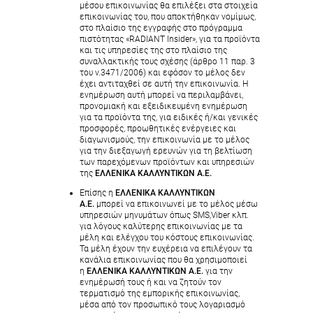
μέσου επικοινωνίας θα επιλέξει στα στοιχεία
επικοινωνίας του, που αποκτήθηκαν νομίμως,
στο πλαίσιο της εγγραφής στο πρόγραμμα
πιστότητας «RADIANT Insider», για τα προϊόντα
και τις υπηρεσίες της στο πλαίσιο της
συναλλακτικής τους σχέσης (άρθρο 11 παρ. 3
του ν.3471/2006) και εφόσον το μέλος δεν
έχει αντιταχθεί σε αυτή την επικοινωνία. Η
ενημέρωση αυτή μπορεί να περιλαμβάνει,
προνομιακή και εξειδικευμένη ενημέρωση
για τα προϊόντα της, για ειδικές ή/και γενικές
προσφορές, προωθητικές ενέργειες και
διαγωνισμούς, την επικοινωνία με το μέλος
για την διεξαγωγή ερευνών για τη βελτίωση
των παρεχόμενων προϊόντων και υπηρεσιών
της
ΕΛΛΕΝΙΚΑ ΚΑΛΛΥΝΤΙΚΩΝ Α.Ε.
Επίσης η
ΕΛΛΕΝΙΚΑ ΚΑΛΛΥΝΤΙΚΩΝ
Α.Ε.
μπορεί να επικοινωνεί με το μέλος μέσω
υπηρεσιών μηνυμάτων όπως SMS,Viber κλπ.
για λόγους καλύτερης επικοινωνίας με τα
μέλη και ελέγχου του κόστους επικοινωνίας.
Τα μέλη έχουν την ευχέρεια να επιλέγουν τα
κανάλια επικοινωνίας που θα χρησιμοποιεί
η
ΕΛΛΕΝΙΚΑ ΚΑΛΛΥΝΤΙΚΩΝ Α.Ε.
για την
ενημέρωσή τους ή και να ζητούν τον
τερματισμό της εμπορικής επικοινωνίας,
μέσα από τον προσωπικό τους λογαριασμό