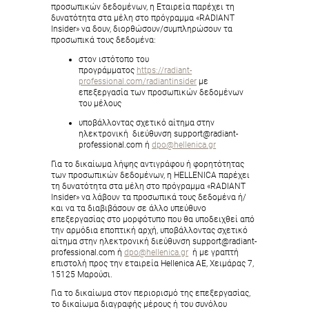
προσωπικών δεδομένων, η Εταιρεία παρέχει τη
δυνατότητα στα μέλη στο πρόγραμμα «RADIANT
Insider» να δουν, διορθώσουν/συμπληρώσουν τα
προσωπικά τους δεδομένα:
στον ιστότοπο του
προγράμματος
https://radiant-
professional.com/radiantinsider
με
επεξεργασία των προσωπικών δεδομένων
του μέλους
υποβάλλοντας σχετικό αίτημα στην
ηλεκτρονική διεύθυνση support@radiant-
professional.com ή
dpo@hellenica.gr
Για το δικαίωμα λήψης αντιγράφου ή φορητότητας
των προσωπικών δεδομένων, η ΗELLENICA παρέχει
τη δυνατότητα στα μέλη στο πρόγραμμα «RADIANT
Insider» να λάβουν τα προσωπικά τους δεδομένα ή/
και να τα διαβιβάσουν σε άλλο υπεύθυνο
επεξεργασίας στο μορφότυπο που θα υποδειχθεί από
την αρμόδια εποπτική αρχή, υποβάλλοντας σχετικό
αίτημα στην ηλεκτρονική διεύθυνση support@radiant-
professional.com ή
dpo@hellenica.gr
ή με γραπτή
επιστολή προς την εταιρεία Hellenica AE, Χειμάρας 7,
15125 Μαρούσι.
Για το δικαίωμα στον περιορισμό της επεξεργασίας,
το δικαίωμα διαγραφής μέρους ή του συνόλου