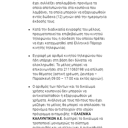
έχει συλλέξει απολαμβάνει προνόμια τα
οποία αποτυπώνονται στα κουπόνια που
λαμβάνει, τα οποία μπορούν να εξαργυρωθούν
εντός δώδεκα (12) μηνών από την ημερομηνία
έκδοσής τους.
Κατά την διαδικασία εγγραφής του μέλους,
πραγματοποιείται επιβεβαίωση του κινητού
τηλεφώνου του, η σύνδεση του οποίου πρέπει
να έχει καταχωρηθεί από Ελληνικό Πάροχο
κινητής τηλεφωνίας.
Εγγραφή με αριθμό κινητού τηλεφώνου που
ήδη υπάρχει στη βάση δεν δύναται να
ολοκληρωθεί. Το μέλος μπορεί να
επικοινωνήσει στο 2111063198 για επίλυση
του θέματος (αστική χρέωση, Δευτέρα –
Παρασκευή 09:00 – 17:00 και εκτός αργιών).
Ο αριθμός των πόντων και το δικαίωμα
χρήσης κουπονιού δεν μπορούν να
αντικατασταθούν ή εξαργυρωθούν με
χρήματα. Ανάλογα με τους πόντους που έχει
μαζέψει το μέλος, θα μπορεί να απολαύσει τα
προνόμια που αντιστοιχούν στο ισχύον
πρόγραμμα ανταμοιβής. H
ΕΛΛΕΝΙΚΑ
ΚΑΛΛΥΝΤΙΚΩΝ Α.Ε.
διατηρεί το δικαίωμα να
τροποποιεί μονομερώς το σύστημα
ανταμοιβής και να αλλοιώνει ή αντικαθιστά