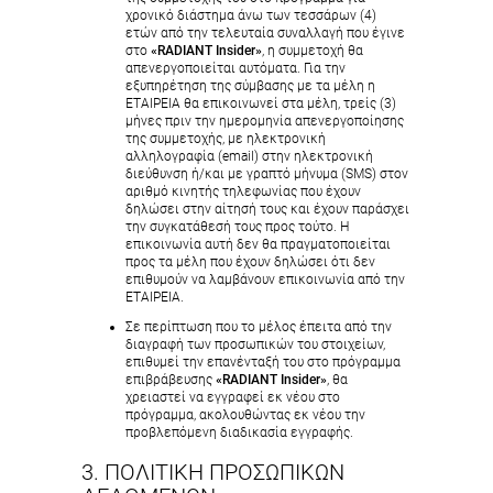
χρονικό διάστημα άνω των τεσσάρων (4)
ετών από την τελευταία συναλλαγή που έγινε
στο
«RADIANT Insider»
, η συμμετοχή θα
απενεργοποιείται αυτόματα. Για την
εξυπηρέτηση της σύμβασης με τα μέλη η
ΕΤΑΙΡΕΙΑ θα επικοινωνεί στα μέλη, τρείς (3)
μήνες πριν την ημερομηνία απενεργοποίησης
της συμμετοχής, με ηλεκτρονική
αλληλογραφία (email) στην ηλεκτρονική
διεύθυνση ή/και με γραπτό μήνυμα (SMS) στον
αριθμό κινητής τηλεφωνίας που έχουν
δηλώσει στην αίτησή τους και έχουν παράσχει
την συγκατάθεσή τους προς τούτο. Η
επικοινωνία αυτή δεν θα πραγματοποιείται
προς τα μέλη που έχουν δηλώσει ότι δεν
επιθυμούν να λαμβάνουν επικοινωνία από την
ΕΤΑΙΡΕΙΑ.
Σε περίπτωση που το μέλος έπειτα από την
διαγραφή των προσωπικών του στοιχείων,
επιθυμεί την επανένταξή του στο πρόγραμμα
επιβράβευσης
«RADIANT Insider»
, θα
χρειαστεί να εγγραφεί εκ νέου στο
πρόγραμμα, ακολουθώντας εκ νέου την
προβλεπόμενη διαδικασία εγγραφής.
3. ΠΟΛΙΤΙΚΗ ΠΡΟΣΩΠΙΚΩΝ