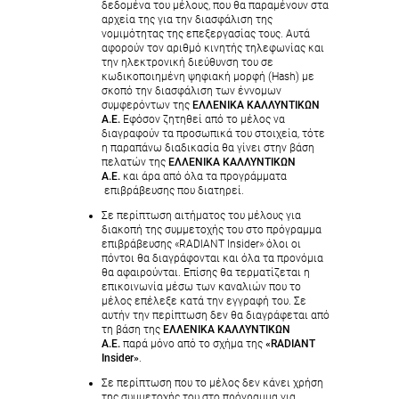
δεδομένα του μέλους, που θα παραμένουν στα
αρχεία της για την διασφάλιση της
νομιμότητας της επεξεργασίας τους. Αυτά
αφορούν τον αριθμό κινητής τηλεφωνίας και
την ηλεκτρονική διεύθυνση του σε
κωδικοποιημένη ψηφιακή μορφή (Hash) με
σκοπό την διασφάλιση των έννομων
συμφερόντων της
ΕΛΛΕΝΙΚΑ ΚΑΛΛΥΝΤΙΚΩΝ
Α.Ε.
Εφόσον ζητηθεί από το μέλος να
διαγραφούν τα προσωπικά του στοιχεία, τότε
η παραπάνω διαδικασία θα γίνει στην βάση
πελατών της
ΕΛΛΕΝΙΚΑ ΚΑΛΛΥΝΤΙΚΩΝ
Α.Ε.
και άρα από όλα τα προγράμματα
επιβράβευσης που διατηρεί.
Σε περίπτωση αιτήματος του μέλους για
διακοπή της συμμετοχής του στο πρόγραμμα
επιβράβευσης «RADIANT Insider» όλοι οι
πόντοι θα διαγράφονται και όλα τα προνόμια
θα αφαιρούνται. Επίσης θα τερματίζεται η
επικοινωνία μέσω των καναλιών που το
μέλος επέλεξε κατά την εγγραφή του. Σε
αυτήν την περίπτωση δεν θα διαγράφεται από
τη βάση της
ΕΛΛΕΝΙΚΑ ΚΑΛΛΥΝΤΙΚΩΝ
Α.Ε.
παρά μόνο από το σχήμα της
«RADIANT
Insider»
.
Σε περίπτωση που το μέλος δεν κάνει χρήση
της συμμετοχής του στο πρόγραμμα για