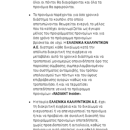
όλοι οι πόντοι θα διαγράφονται και όλα τα
προνόμια θα αφαιρούνται.
Τα προνόμια παρέχονται για όσο χρονικό
διάστημα το κουπόνι στο οποίο
αποτυπώνονται θεωρείται ενεργό, το μέλος
που τα κατέχει αναγνωρίζεται ως έγκυρο
μέλος του προγράμματος προνομίων και για
όσο χρόνο το πρόγραμμα προνομίων
βρίσκεται σε ισχύ. Η
ΕΛΛΕΝΙΚΑ ΚΑΛΛΥΝΤΙΚΩΝ
Α.Ε.
διατηρεί κάθε δικαίωμα κατά την
απόλυτα διακριτική της ευχέρεια να
μεταβάλει αυτό το χρονικό διάστημα και να
τροποποιεί μονομερώς οποιονδήποτε όρο της
παρούσας σύμβασης, συμπεριλαμβανομένου
του συστήματος ανταμοιβής, του τρόπου
υπολογισμού των πόντων και του ύψους
επιβράβευσης αγορών καθώς και να
τροποποιήσει ή και να τερματίσει
οποτεδήποτε γενικά το πρόγραμμα
προνομίων
«RADIANT Insider»
.
Η εταιρία
ΕΛΛΕΝΙΚΑ ΚΑΛΛΥΝΤΙΚΩΝ Α.Ε.
έχει
τη διακριτική ευχέρεια και το δικαίωμα να
ενεργοποιεί ή να απενεργοποιεί τα προνόμια
ή/και να προβαίνει σε συνολική διακοπή του
προγράμματος προνομίων οποτεδήποτε,
χωρίς προειδοποίηση ή αιτιολογία, καθώς το
πρόγραμμα αυτό αποτελεί οικειοθελή παροχή