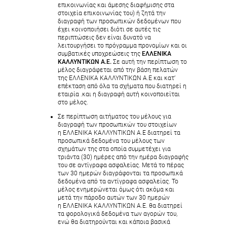
επικοινωνίας και άμεσης διαφήμισης στα
στοιχεία επικοινωνίας του) ή ζητά την
διαγραφή των προσωπικών δεδομένων που
έχει κοινοποιήσει διότι σε αυτές τις
περιπτώσεις δεν είναι δυνατό να
λειτουργήσει το πρόγραμμα προνομίων και οι
συμβατικές υποχρεώσεις της
ΕΛΛΕΝΙΚΑ
ΚΑΛΛΥΝΤΙΚΩΝ Α.Ε.
Σε αυτή την περίπτωση το
μέλος διαγράφεται από την βάση πελατών
της ΕΛΛΕΝΙΚΑ ΚΑΛΛΥΝΤΙΚΩΝ Α.Ε και κατ’
επέκταση από όλα τα σχήματα που διατηρεί η
εταιρία .και η διαγραφή αυτή κοινοποιείται
στο μέλος.
Σε περίπτωση αιτήματος του μέλους για
διαγραφή των προσωπικών του στοιχείων
η ΕΛΛΕΝΙΚΑ ΚΑΛΛΥΝΤΙΚΩΝ Α.Ε διατηρεί τα
προσωπικά δεδομένα του μέλους των
σχημάτων της στα οποία συμμετέχει για
τριάντα (30) ημέρες από την ημέρα διαγραφής
του σε αντίγραφα ασφαλείας. Μετά το πέρας
των 30 ημερών διαγράφονται τα προσωπικά
δεδομένα από τα αντίγραφα ασφαλείας. Το
μέλος ενημερώνεται όμως ότι ακόμα και
μετά την πάροδο αυτών των 30 ημερών
η ΕΛΛΕΝΙΚΑ ΚΑΛΛΥΝΤΙΚΩΝ Α.Ε. θα διατηρεί
τα φορολογικά δεδομένα των αγορών του,
ενώ θα διατηρούνται και κάποια βασικά