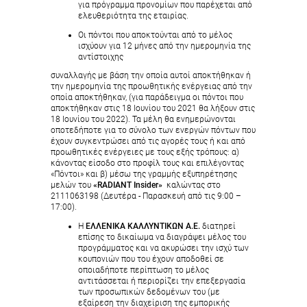
για πρόγραμμα προνομίων που παρέχεται από
ελευθεριότητα της εταιρίας.
Οι πόντοι που αποκτούνται από το μέλος
ισχύουν για 12 μήνες από την ημερομηνία της
αντίστοιχης
συναλλαγής με βάση την οποία αυτοί αποκτήθηκαν ή
την ημερομηνία της προωθητικής ενέργειας από την
οποία αποκτήθηκαν, (για παράδειγμα οι πόντοι που
αποκτήθηκαν στις 18 Ιουνίου του 2021 θα λήξουν στις
18 Ιουνίου του 2022). Τα μέλη θα ενημερώνονται
οποτεδήποτε για το σύνολο των ενεργών πόντων που
έχουν συγκεντρώσει από τις αγορές τους ή και από
προωθητικές ενέργειες με τους εξής τρόπους: α)
κάνοντας είσοδο στο προφίλ τους και επιλέγοντας
«Πόντοι» και β) μέσω της γραμμής εξυπηρέτησης
μελών του
«RADIANT Insider»
καλώντας στο
2111063198 (Δευτέρα - Παρασκευή από τις 9:00 –
17:00).
Η
ΕΛΛΕΝΙΚΑ ΚΑΛΛΥΝΤΙΚΩΝ Α.Ε.
διατηρεί
επίσης το δικαίωμα να διαγράψει μέλος του
προγράμματος και να ακυρώσει την ισχύ των
κουπονιών που του έχουν αποδοθεί σε
οποιαδήποτε περίπτωση το μέλος
αντιτάσσεται ή περιορίζει την επεξεργασία
των προσωπικών δεδομένων του (με
εξαίρεση την διαχείριση της εμπορικής