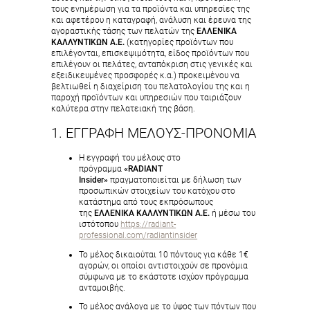
τους ενημέρωση για τα προϊόντα και υπηρεσίες της
και αφετέρου η καταγραφή, ανάλυση και έρευνα της
αγοραστικής τάσης των πελατών της
ΕΛΛΕΝΙΚΑ
ΚΑΛΛΥΝΤΙΚΩΝ Α.Ε.
(κατηγορίες προϊόντων που
επιλέγονται, επισκεψιμότητα, είδος προϊόντων που
επιλέγουν οι πελάτες, ανταπόκριση στις γενικές και
εξειδικευμένες προσφορές κ.α.) προκειμένου να
βελτιωθεί η διαχείριση του πελατολογίου της και η
παροχή προϊόντων και υπηρεσιών που ταιριάζουν
καλύτερα στην πελατειακή της βάση.
1. ΕΓΓΡΑΦΗ ΜΕΛΟΥΣ-ΠΡΟΝΟΜΙΑ
Η εγγραφή του μέλους στο
πρόγραμμα
«RADIANT
Insider»
πραγματοποιείται με δήλωση των
προσωπικών στοιχείων του κατόχου στο
κατάστημα από τους εκπρόσωπους
της
ΕΛΛΕΝΙΚΑ ΚΑΛΛΥΝΤΙΚΩΝ Α.Ε.
ή μέσω του
ιστότοπου
https://radiant-
professional.com/radiantinsider
Το μέλος δικαιούται 10 πόντους για κάθε 1€
αγορών, οι οποίοι αντιστοιχούν σε προνόμια
σύμφωνα με το εκάστοτε ισχύον πρόγραμμα
ανταμοιβής.
Το μέλος ανάλογα με το ύψος των πόντων που