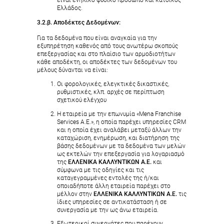
Ελλάδος.
3.2.β. Αποδέκτες Δεδομένων:
Για τα δεδομένα που είναι αναγκαία για την
εξυπηρέτηση καθενός από τους ανωτέρω σκοπούς
επεξεργασίας και στο πλαίσιο των αρμοδιοτήτων
κάθε αποδέκτη, οι αποδέκτες των δεδομένων του
μέλους δύνανται να είναι:
Οι φορολογικές, ελεγκτικές δικαστικές,
ρυθμιστικές, κλπ. αρχές σε περίπτωση
σχετικού ελέγχου
Η εταιρεία με την επωνυμία «Mena Franchise
Services Α.Ε.», η οποία παρέχει υπηρεσίες CRM
και η οποία έχει αναλάβει μεταξύ άλλων την
καταχώριση, ενημέρωση, και διατήρηση της
βάσης δεδομένων με τα δεδομένα των μελών
ως εκτελών την επεξεργασία για λογαριασμό
της
ΕΛΛΕΝΙΚΑ ΚΑΛΛΥΝΤΙΚΩΝ Α.Ε.
και
σύμφωνα με τις οδηγίες και τις
καταγεγραμμένες εντολές της ή/και
οποιαδήποτε άλλη εταιρεία παρέχει στο
μέλλον στην
ΕΛΛΕΝΙΚΑ ΚΑΛΛΥΝΤΙΚΩΝ Α.Ε.
τις
ίδιες υπηρεσίες σε αντικατάσταση ή σε
συνεργασία με την ως άνω εταιρεία.
Εξωτερικοί συνεργάτες που παρέχουν