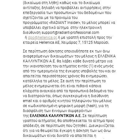
(δικαίωμα στη λήθη) καθώς και το δικαίωμα
αντίταξης, δηλαδή να προβάλλει αντιρρήσεις, στην
επεξεργασία των προσωπικών του δεδομένων που
σχετίζονται με τα προνομία του
προγράμματος «RADIANT Insider», το μέλος μπορεί να
υποβάλλει σχετικό αίτημα στην ηλεκτρονική
διεύθυνση support@radiant-professional.com
ή
dpo@hellenica.gr
, ή με γραπτή επιστολή προς την
εταιρεία Hellenica AE, Χειμάρας 7, 15125 Μαρούσι.
Σε περίπτωση άσκησης οποιουδήποτε εκ των άνω
αναφερόμενων δικαιωμάτων του μέλους η ΕΛΛΕΝΙΚΑ
ΚΑΛΛΥΝΤΙΚΩΝ Α.Ε. θα λάβει κάθε δυνατό μέτρο για
την ικανοποίηση του αιτήματος εντός (1) ενός μηνός
από την ημερομηνία της έγκυρης υποβολής του και αν
απαιτείται περισσότερος χρόνος θα ενημερώσει
κατάλληλα το μέλος. Σε αυτή την περίπτωση το
μέλος ενημερώνεται ότι είναι πιθανό κάποια
ελάχιστα αναγκαία από τα προσωπικά δεδομένα του
να διατηρούνται, όπως συγκεκριμένα η διεύθυνση
email και ο αριθμός κινητού τηλεφώνου του μέλους
σε κωδικοποιημένη ψηφιακή μορφή (hash), για τη
διασφάλιση των έννομων συμφερόντων
της
ΕΛΛΕΝΙΚΑ ΚΑΛΛΥΝΤΙΚΩΝ Α.Ε.
Σε περίπτωση
γραπτού αιτήματος, θα αποθηκεύεται το αίτημα προς
απόδειξη, σε περίπτωση που ζητηθεί. Διευκρινίζεται
ότι για να θεωρείται έγκυρη η άσκηση των ως άνω
δικαιωμάτων είναι δυνατό να απαιτείται η