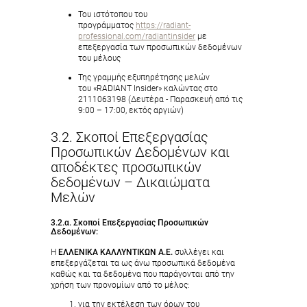
Του ιστότοπου του
προγράμματος
https://radiant-
professional.com/radiantinsider
με
επεξεργασία των προσωπικών δεδομένων
του μέλους
Της γραμμής εξυπηρέτησης μελών
του «RADIANT Insider» καλώντας στο
2111063198 (Δευτέρα - Παρασκευή από τις
9:00 – 17:00, εκτός αργιών)
3.2. Σκοποί Επεξεργασίας
Προσωπικών Δεδομένων και
αποδέκτες προσωπικών
δεδομένων – Δικαιώματα
Μελών
3.2.α. Σκοποί Επεξεργασίας Προσωπικών
Δεδομένων:
Η
ΕΛΛΕΝΙΚΑ ΚΑΛΛΥΝΤΙΚΩΝ Α.Ε.
συλλέγει και
επεξεργάζεται τα ως άνω προσωπικά δεδομένα
καθώς και τα δεδομένα που παράγονται από την
χρήση των προνομίων από το μέλος:
για την εκτέλεση των όρων του