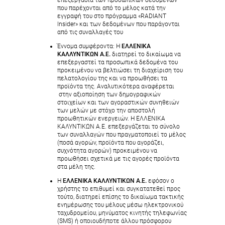
επεξεργασία των προσωπικών δεδομένων
που παρέχονται από το μέλος κατά την
εγγραφή του στο πρόγραμμα «RADIANT
Insider» και των δεδομένων που παράγονται
από τις συναλλαγές του
Έννομα συμφέροντα: H
ΕΛΛΕΝΙΚΑ
ΚΑΛΛΥΝΤΙΚΩΝ Α.Ε.
διατηρεί το δικαίωμα να
επεξεργαστεί τα προσωπικά δεδομένα του
προκειμένου να βελτιώσει τη διαχείριση του
πελατολογίου της και να προωθήσει τα
προϊόντα της. Αναλυτικότερα αναφέρεται
στην αξιοποίηση των δημογραφικών
στοιχείων και των αγοραστικών συνηθειών
των μελών με στόχο την αποστολή
προωθητικών ενεργειών. Η ΕΛΛΕΝΙΚΑ
ΚΑΛΥΝΤΙΚΩΝ Α.Ε. επεξεργάζεται το σύνολο
των συναλλαγών που πραγματοποιεί το μέλος
(ποσά αγορών, προϊόντα που αγοράζει,
συχνότητα αγορών) προκειμένου να
προωθήσει σχετικά με τις αγορές προϊόντα
στα μέλη της.
Η
ΕΛΛΕΝΙΚΑ ΚΑΛΛΥΝΤΙΚΩΝ Α.Ε.
εφόσον ο
χρήστης το επιθυμεί και συγκατατεθεί προς
τούτο, διατηρεί επίσης το δικαίωμα τακτικής
ενημέρωσης του μέλους μέσω ηλεκτρονικού
ταχυδρομείου, μηνύματος κινητής τηλεφωνίας
(SMS) ή οποιουδήποτε άλλου πρόσφορου