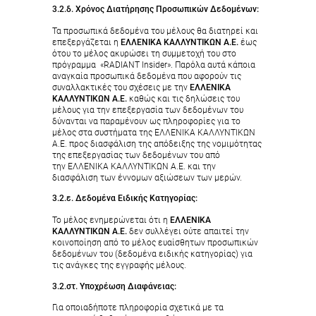
3.2.δ. Χρόνος Διατήρησης Προσωπικών Δεδομένων:
Τα προσωπικά δεδομένα του μέλους θα διατηρεί και
επεξεργάζεται η
ΕΛΛΕΝΙΚΑ ΚΑΛΛΥΝΤΙΚΩΝ Α.Ε.
έως
ότου το μέλος ακυρώσει τη συμμετοχή του στο
πρόγραμμα «RADIANT Insider». Παρόλα αυτά κάποια
αναγκαία προσωπικά δεδομένα που αφορούν τις
συναλλακτικές του σχέσεις με την
ΕΛΛΕΝΙΚΑ
ΚΑΛΛΥΝΤΙΚΩΝ Α.Ε.
καθώς και τις δηλώσεις του
μέλους για την επεξεργασία των δεδομένων του
δύνανται να παραμένουν ως πληροφορίες για το
μέλος στα συστήματα της ΕΛΛΕΝΙΚΑ ΚΑΛΛΥΝΤΙΚΩΝ
Α.Ε. προς διασφάλιση της απόδειξης της νομιμότητας
της επεξεργασίας των δεδομένων του από
την ΕΛΛΕΝΙΚΑ ΚΑΛΛΥΝΤΙΚΩΝ Α.Ε. και την
διασφάλιση των έννομων αξιώσεων των μερών.
3.2.ε. Δεδομένα Ειδικής Κατηγορίας:
Το μέλος ενημερώνεται ότι η
ΕΛΛΕΝΙΚΑ
ΚΑΛΛΥΝΤΙΚΩΝ Α.Ε.
δεν συλλέγει ούτε απαιτεί την
κοινοποίηση από το μέλος ευαίσθητων προσωπικών
δεδομένων του (δεδομένα ειδικής κατηγορίας) για
τις ανάγκες της εγγραφής μέλους.
3.2.στ. Υποχρέωση Διαφάνειας:
Για οποιαδήποτε πληροφορία σχετικά με τα