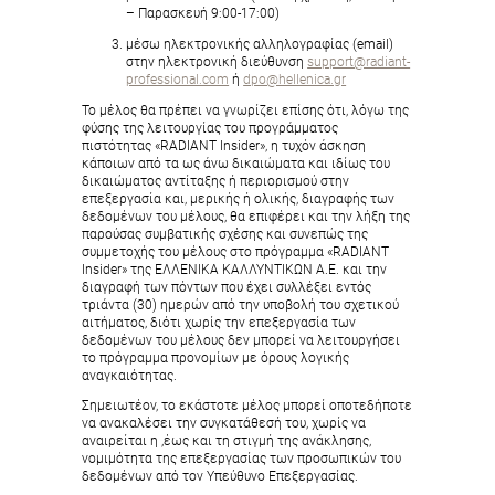
– Παρασκευή 9:00-17:00)
μέσω ηλεκτρονικής αλληλογραφίας (email)
στην ηλεκτρονική διεύθυνση
support@radiant-
professional.com
ή
dpo@hellenica.gr
Το μέλος θα πρέπει να γνωρίζει επίσης ότι, λόγω της
φύσης της λειτουργίας του προγράμματος
πιστότητας «RADIANT Insider», η τυχόν άσκηση
κάποιων από τα ως άνω δικαιώματα και ιδίως του
δικαιώματος αντίταξης ή περιορισμού στην
επεξεργασία και, μερικής ή ολικής, διαγραφής των
δεδομένων του μέλους, θα επιφέρει και την λήξη της
παρούσας συμβατικής σχέσης και συνεπώς της
συμμετοχής του μέλους στο πρόγραμμα «RADIANT
Insider» της ΕΛΛΕΝΙΚΑ ΚΑΛΛΥΝΤΙΚΩΝ Α.Ε. και την
διαγραφή των πόντων που έχει συλλέξει εντός
τριάντα (30) ημερών από την υποβολή του σχετικού
αιτήματος, διότι χωρίς την επεξεργασία των
δεδομένων του μέλους δεν μπορεί να λειτουργήσει
το πρόγραμμα προνομίων με όρους λογικής
αναγκαιότητας.
Σημειωτέον, το εκάστοτε μέλος μπορεί οποτεδήποτε
να ανακαλέσει την συγκατάθεσή του, χωρίς να
αναιρείται η ,έως και τη στιγμή της ανάκλησης,
νομιμότητα της επεξεργασίας των προσωπικών του
δεδομένων από τον Υπεύθυνο Επεξεργασίας.