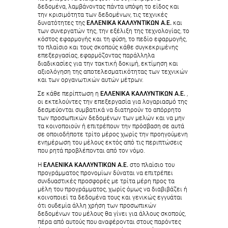
δεδομένα, λαμβάνοντας πάντα υπόψη το είδος και
την κρισιμότητα των δεδομένων, τις τεχνικές
δυνατότητες της
ΕΛΛΕΝΙΚΑ ΚΑΛΛΥΝΤΙΚΩΝ Α.Ε.
και
των συνεργατών της, την εξέλιξη της τεχνολογίας, το
κόστος εφαρμογής και τη φύση, το πεδίο εφαρμογής,
το πλαίσιο και τους σκοπούς κάθε συγκεκριμένης
επεξεργασίας, εφαρμόζοντας παράλληλα
διαδικασίες για την τακτική δοκιμή, εκτίμηση και
αξιολόγηση της αποτελεσματικότητας των τεχνικών
και των οργανωτικών αυτών μέτρων.
Σε κάθε περίπτωση η
ΕΛΛΕΝΙΚΑ ΚΑΛΛΥΝΤΙΚΩΝ Α.Ε.
,
οι εκτελούντες την επεξεργασία για λογαριασμό της
δεσμεύονται συμβατικά να διατηρούν το απόρρητο
των προσωπικών δεδομένων των μελών και να μην
τα κοινοποιούν ή επιτρέπουν την πρόσβαση σε αυτά
σε οποιοδήποτε τρίτο μέρος χωρίς την προηγούμενη
ενημέρωση του μέλους εκτός από τις περιπτώσεις
που ρητά προβλέπονται από τον νόμο.
Η
ΕΛΛΕΝΙΚΑ ΚΑΛΛΥΝΤΙΚΩΝ Α.Ε.
στο πλαίσιο του
προγράμματος προνομίων δύναται να επιτρέπει
συνδυαστικές προσφορές με τρίτα μέρη προς τα
μέλη του προγράμματος, χωρίς όμως να διαβιβάζει ή
κοινοποιεί τα δεδομένα τους και γενικώς εγγυάται
ότι ουδεμία άλλη χρήση των προσωπικών
δεδομένων του μέλους θα γίνει για άλλους σκοπούς,
πέρα από αυτούς που αναφέρονται στους παρόντες