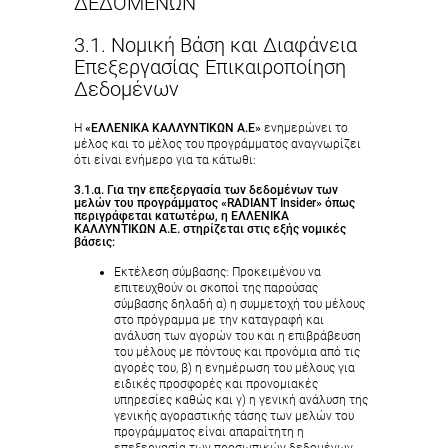
ΔΕΔΟΜΕΝΩΝ
3.1. Νομική Βάση και Διαφάνεια
Επεξεργασίας Επικαιροποίηση
Δεδομένων
Η
«ΕΛΛΕΝΙΚΑ ΚΑΛΛΥΝΤΙΚΩΝ Α.Ε»
ενημερώνει το
μέλος και το μέλος του προγράμματος αναγνωρίζει
ότι είναι ενήμερο για τα κάτωθι:
3.1.α. Για την επεξεργασία των δεδομένων των
μελών του προγράμματος «RADIANT Insider» όπως
περιγράφεται κατωτέρω, η
ΕΛΛΕΝΙΚΑ
ΚΑΛΛΥΝΤΙΚΩΝ Α.Ε.
στηρίζεται στις εξής νομικές
βάσεις:
Εκτέλεση σύμβασης: Προκειμένου να
επιτευχθούν οι σκοποί της παρούσας
σύμβασης δηλαδή α) η συμμετοχή του μέλους
στο πρόγραμμα με την καταγραφή και
ανάλυση των αγορών του και η επιβράβευση
του μέλους με πόντους και προνόμια από τις
αγορές του, β) η ενημέρωση του μέλους για
ειδικές προσφορές και προνομιακές
υπηρεσίες καθώς και γ) η γενική ανάλυση της
γενικής αγοραστικής τάσης των μελών του
προγράμματος είναι απαραίτητη η