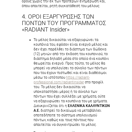
όρους χωρίς την εκ των προτέρων ενημέρωση και,
όπου απαιτείται, ρητή συγκατάθεσή του μέλους.
4. ΟΡΟΙ EΞΑΡΓΥΡΩΣΗΣ ΤΩΝ
ΠΟΝΤΩΝ ΤΟΥ ΠΡΟΓΡΑΜΜΑΤΟΣ
«RADIANT Insider»
Το μέλος δικαιούται να εξαργυρώνει τα
κουπόνια του, εφόσον είναι ενεργό μέλος και
δεν έχει παρέλθει το διάστημα των δώδεκα
(12) μηνών από την έκδοση του κουπονιού, το
διάστημα δηλαδή μέσα στο οποίο ένα κουπόνι
θεωρείται ενεργό. Προς τούτο, το μέλος θα
μπορεί να υπολογίσει το σύνολο των πόντων
που του έχουν πιστωθεί και είναι διαθέσιμοι
μέσω το ιστότοπου
https://radiant-
professional.com/radiantinsider
στο προφίλ
του. Το μέλος δεν δικαιούται να
υποκαταστήσει μέρος ή το σύνολο των
πόντων που έχει συλλέξει με χρήματα, ούτε
να εξαργυρώσει τα κουπόνια του με χρήματα.
Διευκρινίζεται ότι η
ΕΛΛΕΝΙΚΑ ΚΑΛΛΥΝΤΙΚΩΝ
Α.Ε.
διατηρεί το δικαίωμα να μεταβάλλει
οποτεδήποτε το σύστημα υπολογισμού
πόντων, καθώς και τους πόντους που
απαιτείται να συγκεντρώσει το μέλος.