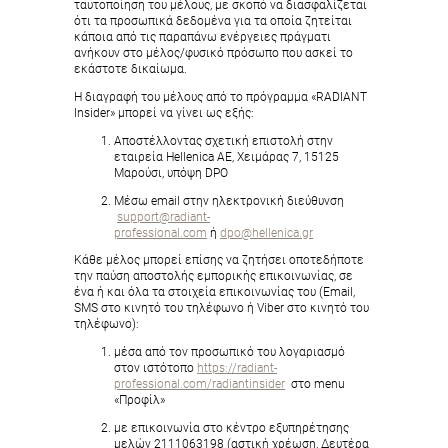
ταυτοποίηση του μέλους, με σκοπό να διασφαλίζεται
ότι τα προσωπικά δεδομένα για τα οποία ζητείται
κάποια από τις παραπάνω ενέργειες πράγματι
ανήκουν στο μέλος/φυσικό πρόσωπο που ασκεί το
εκάστοτε δικαίωμα.
Η διαγραφή του μέλους από το πρόγραμμα «RADIANT
Insider» μπορεί να γίνει ως εξής:
Αποστέλλοντας σχετική επιστολή στην
εταιρεία Hellenica AE, Χειμάρας 7, 15125
Μαρούσι, υπόψη DPO
Μέσω email στην ηλεκτρονική διεύθυνση
support@radiant-
professional.com
ή
dpo@hellenica.gr
Κάθε μέλος μπορεί επίσης να ζητήσει οποτεδήποτε
την παύση αποστολής εμπορικής επικοινωνίας, σε
ένα ή και όλα τα στοιχεία επικοινωνίας του (Εmail,
SMS στο κινητό του τηλέφωνο ή Viber στο κινητό του
τηλέφωνο):
μέσα από τον προσωπικό του λογαριασμό
στον ιστότοπο
https://radiant-
professional.com/radiantinsider
στο menu
«Προφίλ»
με επικοινωνία στο κέντρο εξυπηρέτησης
μελών 2111063198 (αστική χρέωση, Δευτέρα