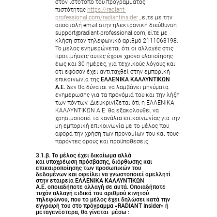
στον ιστότοπο του προγράμματος
πιστότητας
https://radiant-
professional.com/radiantinsider
, είτε με την
αποστολή email στην ηλεκτρονική διεύθυνση
support@radiant-professional.com, είτε με
κλήση στον τηλεφωνικό αριθμό 2111063198.
Το μέλος ενημερώνεται ότι οι αλλαγές στις
προτιμήσεις αυτές έχουν χρόνο υλοποίησης
έως και 30 ημέρες, για τεχνικούς λόγους και
ότι εφόσον έχει αντιταχθεί στην εμπορική
επικοινωνία της
ΕΛΛΕΝΙΚΑ ΚΑΛΛΥΝΤΙΚΩΝ
Α.Ε.
δεν θα δύναται να λαμβάνει μηνύματα
ενημέρωσης για τα προνόμιά του και την λήξη
των πόντων. Διευκρινίζεται ότι η ΕΛΛΕΝΙΚΑ
ΚΑΛΛΥΝΤΙΚΩΝ Α.Ε. θα εξακολουθεί να
χρησιμοποιεί τα κανάλια επικοινωνίας για την
μη εμπορική επικοινωνία με το μέλος που
αφορά την χρήση των προνομίων του και τους
παρόντες όρους και προϋποθέσεις.
3.1.β. Το μέλος έχει δικαίωμα αλλά
και υποχρέωση πρόσβασης, διόρθωσης και
επικαιροποίησης των προσωπικών του
δεδομένων και οφείλει να γνωστοποιεί αμελλητί
στην εταιρεία
ΕΛΛΕΝΙΚΑ ΚΑΛΛΥΝΤΙΚΩΝ
Α.Ε.
οποιαδήποτε αλλαγή σε αυτά. Οποιαδήποτε
τυχόν αλλαγή ειδικά του αριθμού κινητού
τηλεφώνου, που το μέλος έχει δηλώσει κατά την
εγγραφή του στο πρόγραμμα «RADIANT Insider» ή
μεταγενέστερα, θα γίνεται μέσω :