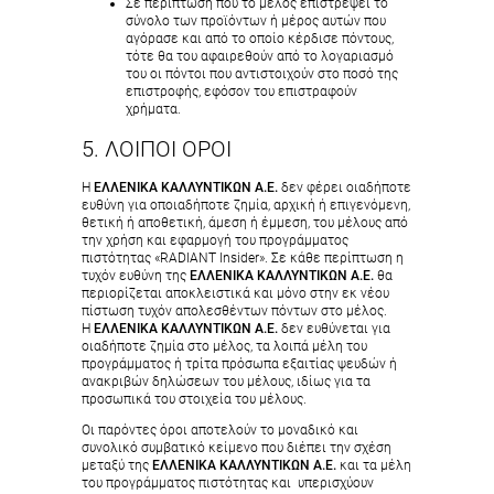
Σε περίπτωση που το μέλος επιστρέψει το
σύνολο των προϊόντων ή μέρος αυτών που
αγόρασε και από το οποίο κέρδισε πόντους,
τότε θα του αφαιρεθούν από το λογαριασμό
του οι πόντοι που αντιστοιχούν στο ποσό της
επιστροφής, εφόσον του επιστραφούν
χρήματα.
5. ΛΟΙΠΟΙ ΟΡΟΙ
H
ΕΛΛΕΝΙΚΑ ΚΑΛΛΥΝΤΙΚΩΝ Α.Ε.
δεν φέρει οιαδήποτε
ευθύνη για οποιαδήποτε ζημία, αρχική ή επιγενόμενη,
θετική ή αποθετική, άμεση ή έμμεση, του μέλους από
την χρήση και εφαρμογή του προγράμματος
πιστότητας «RADIANT Insider». Σε κάθε περίπτωση η
τυχόν ευθύνη της
ΕΛΛΕΝΙΚΑ ΚΑΛΛΥΝΤΙΚΩΝ Α.Ε.
θα
περιορίζεται αποκλειστικά και μόνο στην εκ νέου
πίστωση τυχόν απολεσθέντων πόντων στο μέλος.
H
ΕΛΛΕΝΙΚΑ ΚΑΛΛΥΝΤΙΚΩΝ Α.Ε.
δεν ευθύνεται για
οιαδήποτε ζημία στο μέλος, τα λοιπά μέλη του
προγράμματος ή τρίτα πρόσωπα εξαιτίας ψευδών ή
ανακριβών δηλώσεων του μέλους, ιδίως για τα
προσωπικά του στοιχεία του μέλους.
Οι παρόντες όροι αποτελούν το μοναδικό και
συνολικό συμβατικό κείμενο που διέπει την σχέση
μεταξύ της
ΕΛΛΕΝΙΚΑ ΚΑΛΛΥΝΤΙΚΩΝ Α.Ε.
και τα μέλη
του προγράμματος πιστότητας και υπερισχύουν