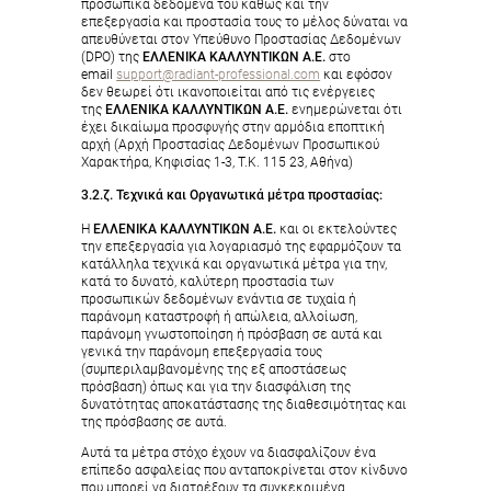
προσωπικά δεδομένα του καθώς και την
επεξεργασία και προστασία τους το μέλος δύναται να
απευθύνεται στον Υπεύθυνο Προστασίας Δεδομένων
(DPO) της
ΕΛΛΕΝΙΚΑ ΚΑΛΛΥΝΤΙΚΩΝ Α.Ε.
στο
email
support@radiant-professional.com
και εφόσον
δεν θεωρεί ότι ικανοποιείται από τις ενέργειες
της
ΕΛΛΕΝΙΚΑ ΚΑΛΛΥΝΤΙΚΩΝ Α.Ε.
ενημερώνεται ότι
έχει δικαίωμα προσφυγής στην αρμόδια εποπτική
αρχή (Αρχή Προστασίας Δεδομένων Προσωπικού
Χαρακτήρα, Κηφισίας 1-3, Τ.Κ. 115 23, Αθήνα)
3.2.ζ. Τεχνικά και Οργανωτικά μέτρα προστασίας:
Η
ΕΛΛΕΝΙΚΑ ΚΑΛΛΥΝΤΙΚΩΝ Α.Ε.
και οι εκτελούντες
την επεξεργασία για λογαριασμό της εφαρμόζουν τα
κατάλληλα τεχνικά και οργανωτικά μέτρα για την,
κατά το δυνατό, καλύτερη προστασία των
προσωπικών δεδομένων ενάντια σε τυχαία ή
παράνομη καταστροφή ή απώλεια, αλλοίωση,
παράνομη γνωστοποίηση ή πρόσβαση σε αυτά και
γενικά την παράνομη επεξεργασία τους
(συμπεριλαμβανομένης της εξ αποστάσεως
πρόσβαση) όπως και για την διασφάλιση της
δυνατότητας αποκατάστασης της διαθεσιμότητας και
της πρόσβασης σε αυτά.
Αυτά τα μέτρα στόχο έχουν να διασφαλίζουν ένα
επίπεδο ασφαλείας που ανταποκρίνεται στον κίνδυνο
που μπορεί να διατρέξουν τα συγκεκριμένα