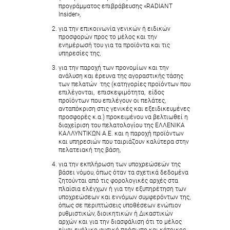
προγράμματος επιβράβευσης «RADIANT
Insider»,
για την επικοινωνία γενικών ή ειδικών
προσφορών προς το μέλος και την
ενημέρωσή του για τα προϊόντα και τις
υπηρεσίες της,
για την παροχή των προνομίων και την
ανάλυση και έρευνα της αγοραστικής τάσης
των πελατών της (κατηγορίες προϊόντων που
επιλέγονται, επισκεψιμότητα, είδος
προϊόντων που επιλέγουν οι πελάτες,
ανταπόκριση στις γενικές και εξειδικευμένες
προσφορές κ.α.) προκειμένου να βελτιωθεί η
διαχείριση του πελατολογίου της ΕΛΛΕΝΙΚΑ
ΚΑΛΛΥΝΤΙΚΩΝ Α.Ε. και η παροχή προϊόντων
και υπηρεσιών που ταιριάζουν καλύτερα στην
πελατειακή της βάση,
για την εκπλήρωση των υποχρεώσεών της
βάσει νόμου, όπως όταν τα σχετικά δεδομένα
ζητούνται από τις φορολογικές αρχές στα
πλαίσια ελέγχων ή για την εξυπηρέτηση των
υποχρεώσεων και εννόμων συμφερόντων της,
όπως σε περιπτώσεις υποθέσεων ενώπιον
ρυθμιστικών, διοικητικών ή Δικαστικών
αρχών και για την διασφάλιση ότι το μέλος
είναι ενήλικο φυσικό πρόσωπο και κάτοικος