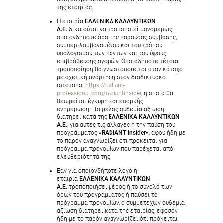
της εταιρίας.
Η εταιρία
ΕΛΛΕΝΙΚΑ ΚΑΛΛΥΝΤΙΚΩΝ
Α.Ε.
δικαιούται να τροποποιεί μονομερώς
οποιονδήποτε όρο της παρούσας σύμβασης,
συμπεριλαμβανομένου και του τρόπου
υπολογισμού των πόντων και του ύψους
επιβράβευσης αγορών. Οποιαδήποτε τέτοια
τροποποίηση θα γνωστοποιείται στον κάτοχο
με σχετική ανάρτηση στον διαδικτυακό
ιστότοπο
https://radiant-
professional.com/radiantinsider
, η οποία θα
θεωρείται έγκυρη και επαρκής
ενημέρωση. Το μέλος ουδεμία αξίωση
διατηρεί κατά της
ΕΛΛΕΝΙΚΑ ΚΑΛΛΥΝΤΙΚΩΝ
Α.Ε.
, για αυτές τις αλλαγές ή την παύση του
προγράμματος
«RADIANT Insider»
, αφού ήδη με
το παρόν αναγνωρίζει ότι πρόκειται για
πρόγραμμα προνομίων που παρέχεται από
ελευθεριότητά της.
Εάν για οποιονδήποτε λόγο η
εταιρία
ΕΛΛΕΝΙΚΑ ΚΑΛΛΥΝΤΙΚΩΝ
Α.Ε.
τροποποιήσει μέρος ή το σύνολο των
όρων του προγράμματος ή παύσει το
πρόγραμμα προνομίων, ο συμμετέχων ουδεμία
αξίωση διατηρεί κατά της εταιρίας, εφόσον
ήδη με το παρόν αναγνωρίζει ότι πρόκειται