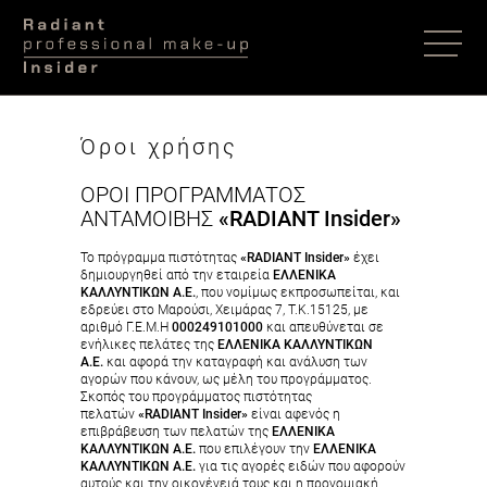
Radiant
Insider
Radiant
logo
Insider
Όροι χρήσης
ΟΡΟΙ ΠΡΟΓΡΑΜΜΑΤΟΣ
ΑΝΤΑΜΟΙΒΗΣ
«RADIANT Insider»
Το πρόγραμμα πιστότητας
«RADIANT Insider»
έχει
δημιουργηθεί από την εταιρεία
ΕΛΛΕΝΙΚΑ
ΚΑΛΛΥΝΤΙΚΩΝ Α.Ε.
, που νομίμως εκπροσωπείται, και
εδρεύει στο Μαρούσι, Χειμάρας 7, Τ.Κ.15125, με
αριθμό Γ.Ε.Μ.Η
000249101000
και απευθύνεται σε
ενήλικες πελάτες της
ΕΛΛΕΝΙΚΑ ΚΑΛΛΥΝΤΙΚΩΝ
Α.Ε.
και αφορά την καταγραφή και ανάλυση των
αγορών που κάνουν, ως μέλη του προγράμματος.
Σκοπός του προγράμματος πιστότητας
πελατών
«RADIANT Insider»
είναι αφενός η
επιβράβευση των πελατών της
ΕΛΛΕΝΙΚΑ
ΚΑΛΛΥΝΤΙΚΩΝ Α.Ε.
που επιλέγουν την
ΕΛΛΕΝΙΚΑ
ΚΑΛΛΥΝΤΙΚΩΝ Α.Ε.
για τις αγορές ειδών που αφορούν
αυτούς και την οικογένειά τους και η προνομιακή